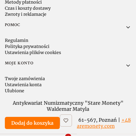
Metody płatności
Czas i koszty dostawy
Zwroty i reklamacje
POMOC
Regulamin
Polityka prywatności
Ustawienia plików cookies
MOJE KONTO
Twoje zamówienia
Ustawienia konta
Ulubione
Antykwariat Numizmatyczny "Stare Monety"
Waldemar Matyla
ul. 28 Czerwca 1956 r. 113 / 2a, 61-567, Poznań |
+48
Dodaj do koszyka
601 738 532
|
sklep@staremonety.com