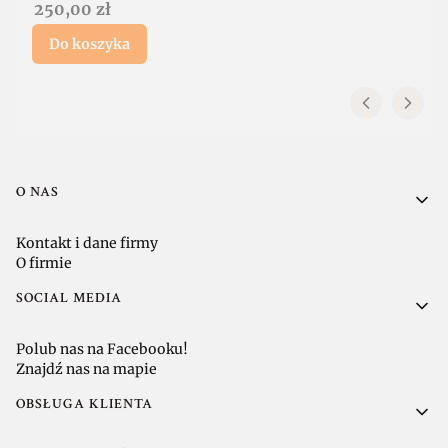
Cena
250,00 zł
Do koszyka
Linki w stopce
O NAS
Kontakt i dane firmy
O firmie
SOCIAL MEDIA
Polub nas na Facebooku!
Znajdź nas na mapie
OBSŁUGA KLIENTA