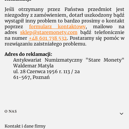
Jeśli otrzymany przez Państwa przedmiot jest
niezgodny z zamówieniem, dotarł uszkodzony bądź
wystąpił inny problem to bardzo prosimy o kontakt
poprzez
formularz kontaktowy
, mailowo na
adres
sklep@staremonety.com
bądź telefonicznie
na numer
+48 601 738 532
. Postaramy się pomóc w
rozwiązaniu zaistniałego problemu.
Adres do reklamacji:
Antykwariat Numizmatyczny "Stare Monety"
Waldemar Matyla
ul. 28 Czerwca 1956 r. 113 / 2a
61-567, Poznań
Linki w stopce
O NAS
Kontakt i dane firmy