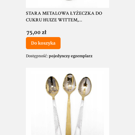
STARA METALOWA ŁYŻECZKA DO
CUKRU HUIZE WITTEM,
NIEUWSTADT HOLANDIA
Cena
75,00 zł
Do koszyka
Dostępność:
pojedynczy egzemplarz