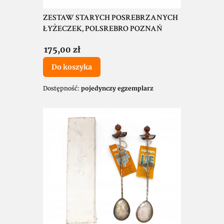
ZESTAW STARYCH POSREBRZANYCH
ŁYŻECZEK, POLSREBRO POZNAŃ
Cena
175,00 zł
Do koszyka
Dostępność:
pojedynczy egzemplarz