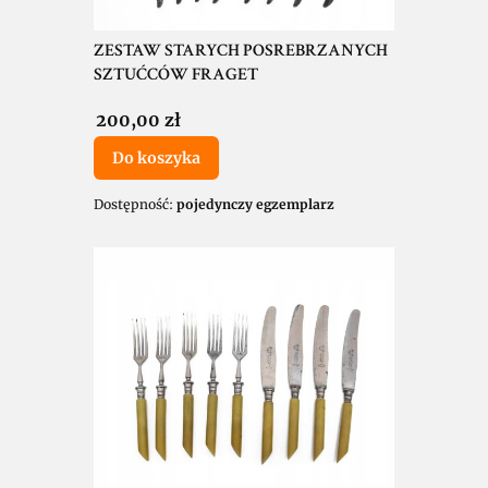
ZESTAW STARYCH POSREBRZANYCH
SZTUĆCÓW FRAGET
Cena
200,00 zł
Do koszyka
Dostępność:
pojedynczy egzemplarz