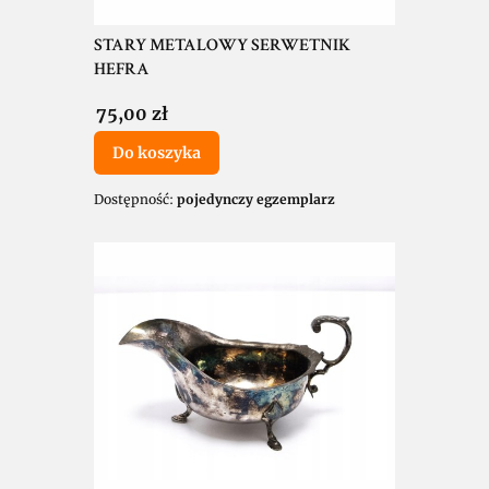
STARY METALOWY SERWETNIK
HEFRA
Cena
75,00 zł
Do koszyka
Dostępność:
pojedynczy egzemplarz