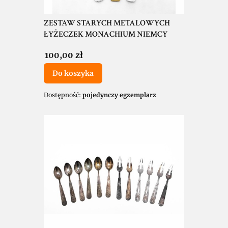
ZESTAW STARYCH METALOWYCH
ŁYŻECZEK MONACHIUM NIEMCY
Cena
100,00 zł
Do koszyka
Dostępność:
pojedynczy egzemplarz