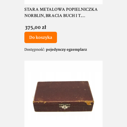
STARA METALOWA POPIELNICZKA
NORBLIN, BRACIA BUCH I T.
WERNER, WARSZAWA
Cena
375,00 zł
Do koszyka
Dostępność:
pojedynczy egzemplarz