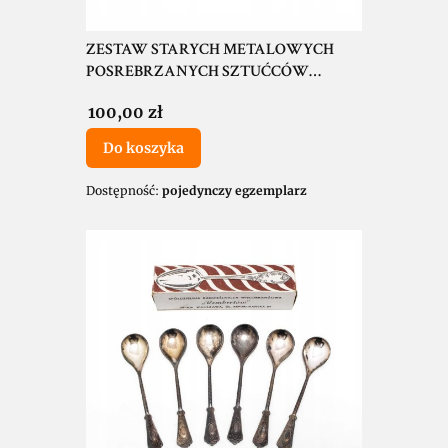
ZESTAW STARYCH METALOWYCH
POSREBRZANYCH SZTUĆCÓW
DESEROWYCH Z KAMIENIEM
Cena
100,00 zł
Do koszyka
Dostępność:
pojedynczy egzemplarz