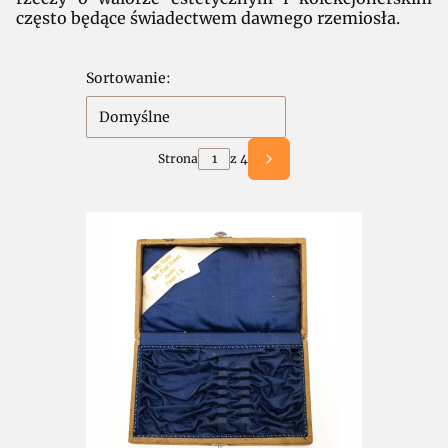
często będące świadectwem dawnego rzemiosła.
Lista produktów
Sortowanie:
Domyślne
Strona
z 4
Następne produkty