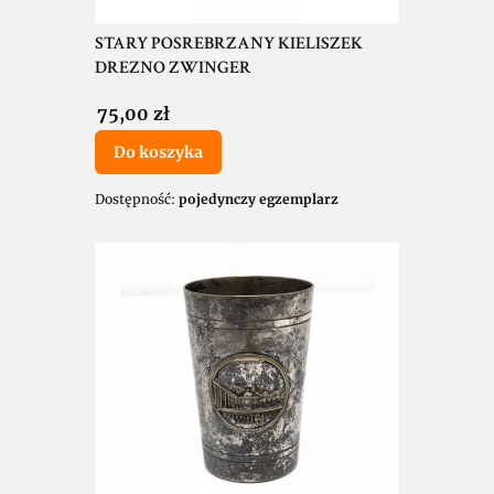
STARY POSREBRZANY KIELISZEK
DREZNO ZWINGER
Cena
75,00 zł
Do koszyka
Dostępność:
pojedynczy egzemplarz