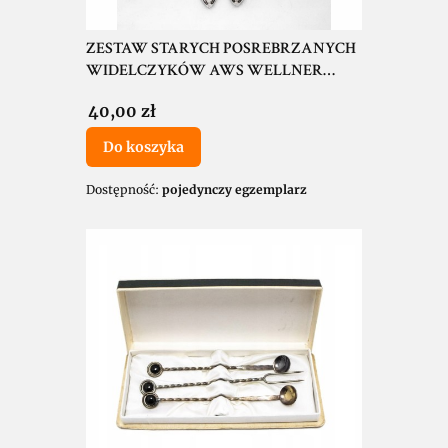
ZESTAW STARYCH POSREBRZANYCH
WIDELCZYKÓW AWS WELLNER
SILBER
Cena
40,00 zł
Do koszyka
Dostępność:
pojedynczy egzemplarz