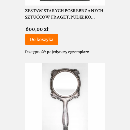
ZESTAW STARYCH POSREBRZANYCH
SZTUĆCÓW FRAGET, PUDEŁKO
JUBILER
Cena
600,00 zł
Do koszyka
Dostępność:
pojedynczy egzemplarz