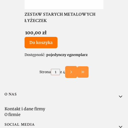
ZESTAW STARYCH METALOWYCH
ŁYŻECZEK
Cena
100,00 zł
Do koszyka
Dostępność:
pojedynczy egzemplarz
Strona
z 4
Przejdź do ostatniej 
Linki w stopce
O NAS
Kontakt i dane firmy
O firmie
SOCIAL MEDIA