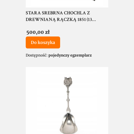
STARA SREBRNA CHOCHLA Z
DREWNIANĄ RĄCZKĄ 1851 (13
ŁUTÓW / 812)
Cena
500,00 zł
Do koszyka
Dostępność:
pojedynczy egzemplarz