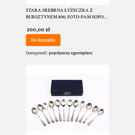
STARA SREBRNA ŁYŻECZKA Z
BURSZTYNEM 800, FOTO-PAM SOPOT
1979
Cena
200,00 zł
Do koszyka
Dostępność:
pojedynczy egzemplarz