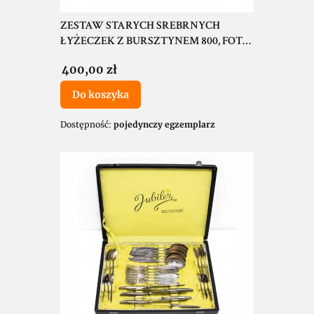
ZESTAW STARYCH SREBRNYCH
ŁYŻECZEK Z BURSZTYNEM 800, FOTO-
PAM SOPOT 1979
Cena
400,00 zł
Do koszyka
Dostępność:
pojedynczy egzemplarz