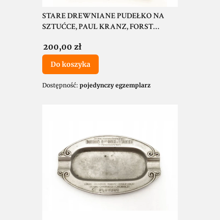
STARE DREWNIANE PUDEŁKO NA
SZTUĆCE, PAUL KRANZ, FORST
(LAUSITZ) / ZASIEKI
Cena
200,00 zł
Do koszyka
Dostępność:
pojedynczy egzemplarz