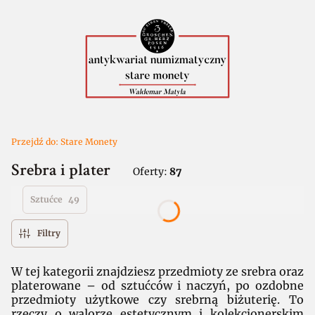
Przejdź do:
Stare Monety
Srebra i plater
Oferty:
87
Sztućce
49
Filtry
W tej kategorii znajdziesz przedmioty ze srebra oraz
platerowane – od sztućców i naczyń, po ozdobne
przedmioty użytkowe czy srebrną biżuterię. To
rzeczy o walorze estetycznym i kolekcjonerskim