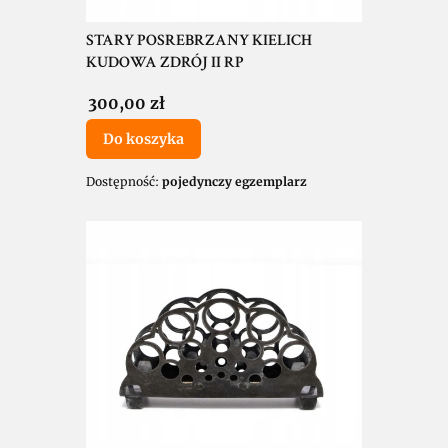
STARY POSREBRZANY KIELICH
KUDOWA ZDRÓJ II RP
Cena
300,00 zł
Do koszyka
Dostępność:
pojedynczy egzemplarz