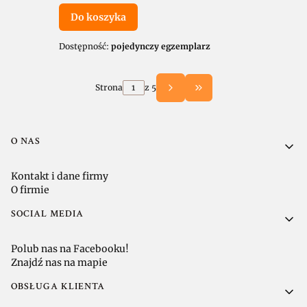
Do koszyka
Dostępność:
pojedynczy egzemplarz
Strona
z 5
Przejdź do ostatniej 
Linki w stopce
O NAS
Kontakt i dane firmy
O firmie
SOCIAL MEDIA
Polub nas na Facebooku!
Znajdź nas na mapie
OBSŁUGA KLIENTA