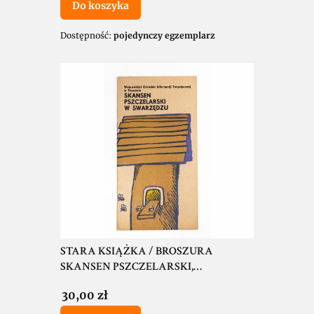
Do koszyka
Dostępność:
pojedynczy egzemplarz
STARA KSIĄŻKA / BROSZURA
SKANSEN PSZCZELARSKI,
SWARZĘDZ 1974
Cena
30,00 zł