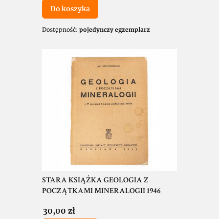
Do koszyka
Dostępność:
pojedynczy egzemplarz
STARA KSIĄŻKA GEOLOGIA Z
POCZĄTKAMI MINERALOGII 1946
Cena
30,00 zł