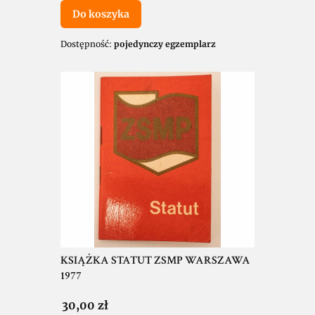
Do koszyka
Dostępność:
pojedynczy egzemplarz
KSIĄŻKA STATUT ZSMP WARSZAWA
1977
Cena
30,00 zł