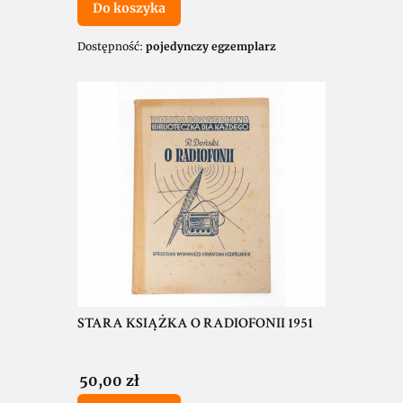
Do koszyka
Dostępność:
pojedynczy egzemplarz
STARA KSIĄŻKA O RADIOFONII 1951
Cena
50,00 zł