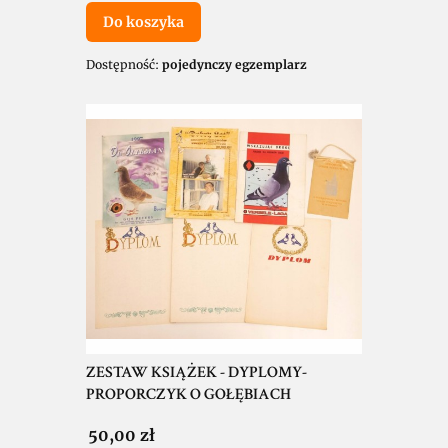
Do koszyka
Dostępność:
pojedynczy egzemplarz
ZESTAW KSIĄŻEK - DYPLOMY-
PROPORCZYK O GOŁĘBIACH
Cena
50,00 zł