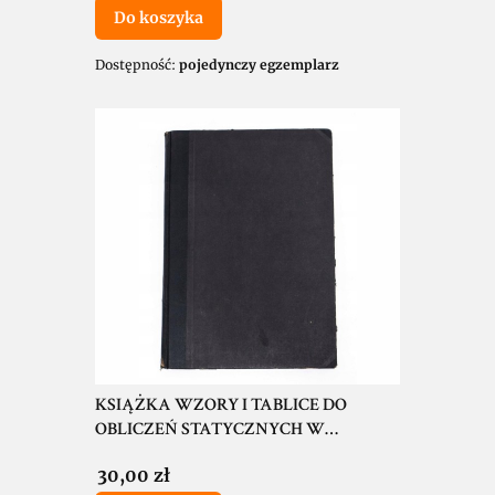
Do koszyka
Dostępność:
pojedynczy egzemplarz
KSIĄŻKA WZORY I TABLICE DO
OBLICZEŃ STATYCZNYCH W
BUDOWNICTWIE, POZNAŃ 1946
Cena
30,00 zł