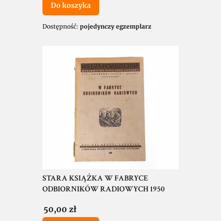
Do koszyka
Dostępność:
pojedynczy egzemplarz
STARA KSIĄŻKA W FABRYCE
ODBIORNIKÓW RADIOWYCH 1950
Cena
50,00 zł