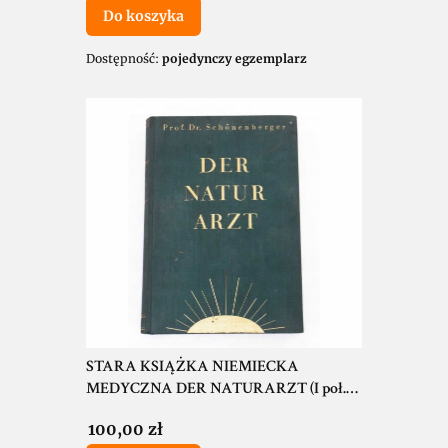
Do koszyka
Dostępność:
pojedynczy egzemplarz
STARA KSIĄŻKA NIEMIECKA
MEDYCZNA DER NATURARZT (I poł.
XX wieku)
Cena
100,00 zł