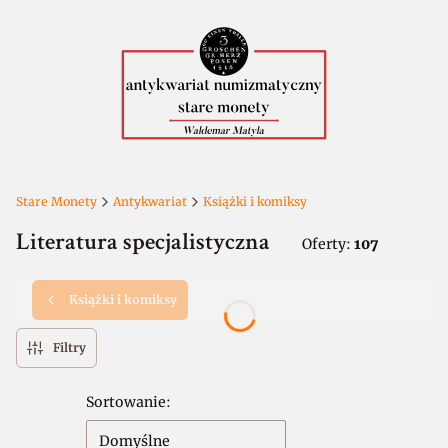
Stare Monety
Antykwariat
Książki i komiksy
Literatura specjalistyczna
Oferty:
107
Książki i komiksy
Filtry
Lista produktów
Sortowanie:
Domyślne