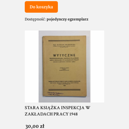
Do koszyka
Dostępność:
pojedynczy egzemplarz
STARA KSIĄŻKA INSPEKCJA W
ZAKŁADACH PRACY 1948
Cena
30,00 zł