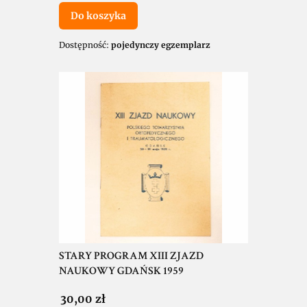
Do koszyka
Dostępność:
pojedynczy egzemplarz
STARY PROGRAM XIII ZJAZD
NAUKOWY GDAŃSK 1959
Cena
30,00 zł