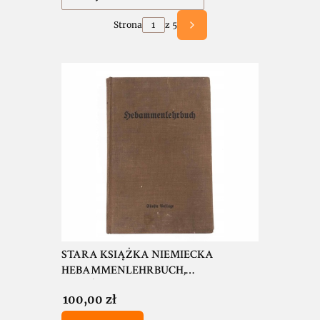
Strona
z 5
Następne produkty
STARA KSIĄŻKA NIEMIECKA
HEBAMMENLEHRBUCH,
POŁOŻNICTWO 1928
Cena
100,00 zł