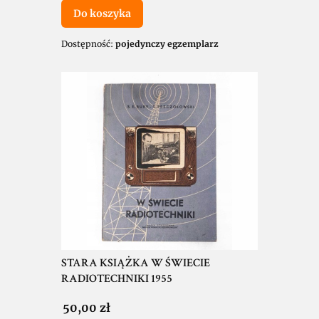
Do koszyka
Dostępność:
pojedynczy egzemplarz
STARA KSIĄŻKA W ŚWIECIE
RADIOTECHNIKI 1955
Cena
50,00 zł