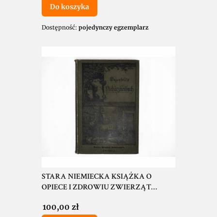
Do koszyka
Dostępność:
pojedynczy egzemplarz
STARA NIEMIECKA KSIĄŻKA O
OPIECE I ZDROWIU ZWIERZĄT
HODOWLANYCH BERLIN 1888
Cena
100,00 zł