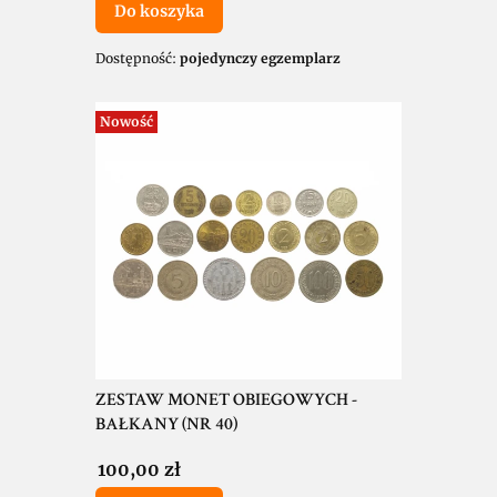
Do koszyka
Dostępność:
pojedynczy egzemplarz
Nowość
ZESTAW MONET OBIEGOWYCH -
BAŁKANY (NR 40)
Cena
100,00 zł