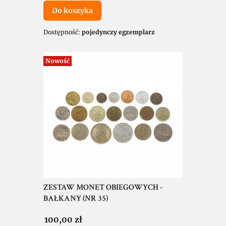
Do koszyka
Dostępność:
pojedynczy egzemplarz
Nowość
ZESTAW MONET OBIEGOWYCH -
BAŁKANY (NR 35)
Cena
100,00 zł