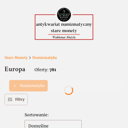
Stare Monety
Numizmatyka
Europa
Oferty:
781
Numizmatyka
Filtry
Lista produktów
Sortowanie:
Domyślne