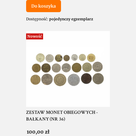
Do koszyka
Dostępność:
pojedynczy egzemplarz
Nowość
ZESTAW MONET OBIEGOWYCH -
BAŁKANY (NR 36)
Cena
100,00 zł