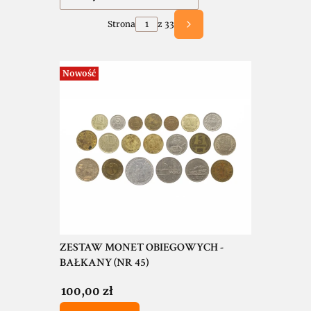
Strona
z 33
Następne produkty
Nowość
ZESTAW MONET OBIEGOWYCH -
BAŁKANY (NR 45)
Cena
100,00 zł