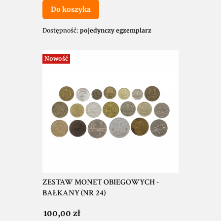
Do koszyka
Dostępność:
pojedynczy egzemplarz
Nowość
ZESTAW MONET OBIEGOWYCH -
BAŁKANY (NR 24)
Cena
100,00 zł