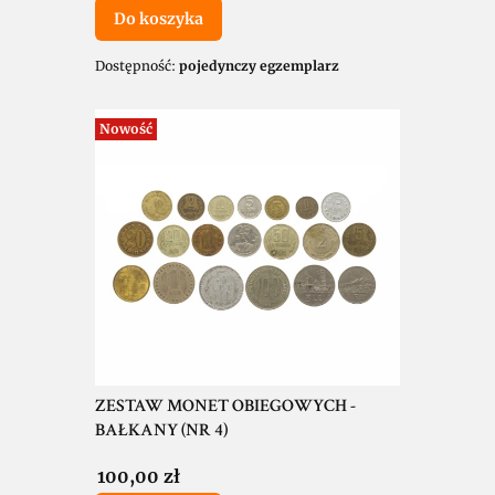
Do koszyka
Dostępność:
pojedynczy egzemplarz
Nowość
ZESTAW MONET OBIEGOWYCH -
BAŁKANY (NR 4)
Cena
100,00 zł