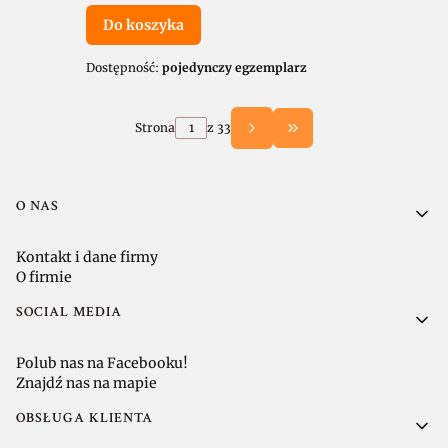
Do koszyka
Dostępność:
pojedynczy egzemplarz
Strona
z 33
Przejdź do ostatniej 
Linki w stopce
O NAS
Kontakt i dane firmy
O firmie
SOCIAL MEDIA
Polub nas na Facebooku!
Znajdź nas na mapie
OBSŁUGA KLIENTA