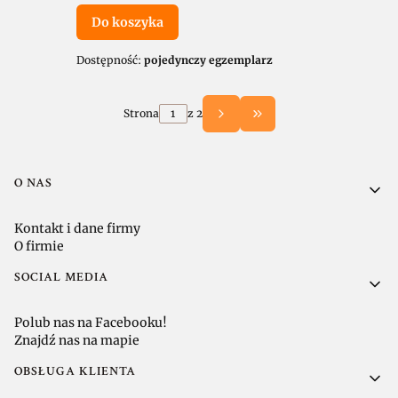
Do koszyka
Dostępność:
pojedynczy egzemplarz
Strona
z 2
Przejdź do ostatniej 
Linki w stopce
O NAS
Kontakt i dane firmy
O firmie
SOCIAL MEDIA
Polub nas na Facebooku!
Znajdź nas na mapie
OBSŁUGA KLIENTA