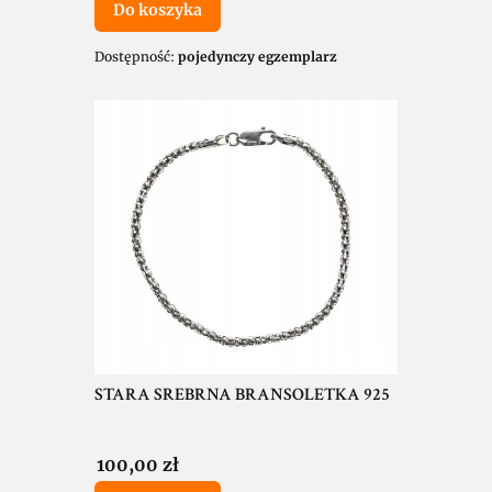
Do koszyka
Dostępność:
pojedynczy egzemplarz
STARA SREBRNA BRANSOLETKA 925
Cena
100,00 zł