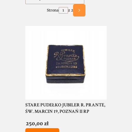
Strona
z 2
Następne produkty
STARE PUDEŁKO JUBILER R. PRANTE,
ŚW. MARCIN 19, POZNAŃ II RP
Cena
250,00 zł