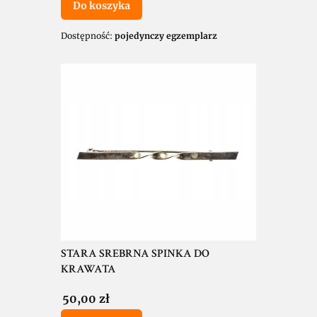
Do koszyka
Dostępność:
pojedynczy egzemplarz
STARA SREBRNA SPINKA DO
KRAWATA
Cena
50,00 zł