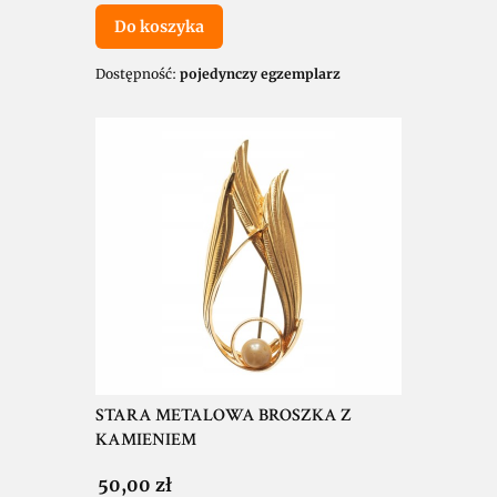
Do koszyka
Dostępność:
pojedynczy egzemplarz
STARA METALOWA BROSZKA Z
KAMIENIEM
Cena
50,00 zł