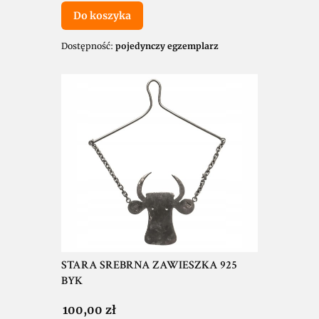
Do koszyka
Dostępność:
pojedynczy egzemplarz
STARA SREBRNA ZAWIESZKA 925
BYK
Cena
100,00 zł