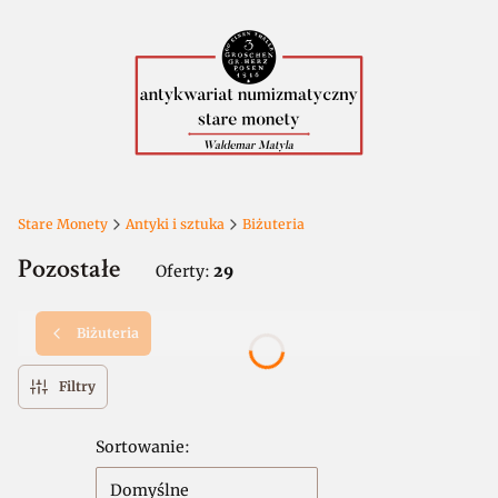
Stare Monety
Antyki i sztuka
Biżuteria
Pozostałe
Oferty:
29
Biżuteria
Filtry
Lista produktów
Sortowanie:
Domyślne