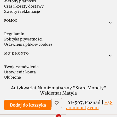
Metody płatności
Czas i koszty dostawy
Zwroty i reklamacje
POMOC
Regulamin
Polityka prywatności
Ustawienia plików cookies
MOJE KONTO
Twoje zamówienia
Ustawienia konta
Ulubione
Antykwariat Numizmatyczny "Stare Monety"
Waldemar Matyla
ul. 28 Czerwca 1956 r. 113 / 2a, 61-567, Poznań |
+48
Dodaj do koszyka
601 738 532
|
sklep@staremonety.com