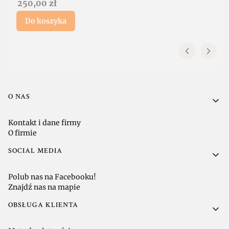
Cena
250,00 zł
Do koszyka
Linki w stopce
O NAS
Kontakt i dane firmy
O firmie
SOCIAL MEDIA
Polub nas na Facebooku!
Znajdź nas na mapie
OBSŁUGA KLIENTA