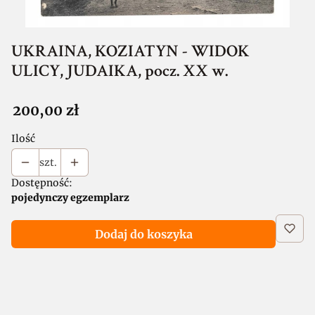
UKRAINA, KOZIATYN - WIDOK
ULICY, JUDAIKA, pocz. XX w.
Cena
200,00 zł
Ilość
szt.
Dostępność:
pojedynczy egzemplarz
Dodaj do koszyka